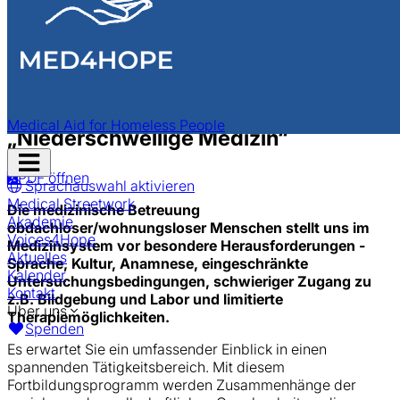
MED4HOPE
Akademie
ZAM-Curriculum MED4HOPE
„Straßenmedizin“ zum Zertifikat
Medical Aid for Homeless People
„Niederschwellige Medizin“
Navigation
öffnen
PDF öffnen
Sprachauswahl aktivieren
Medical Streetwork
Die medizinische Betreuung
Akademie
obdachloser/wohnungsloser Menschen stellt uns im
Voices4Hope
Medizinsystem vor besondere Herausforderungen -
Aktuelles
Sprache, Kultur, Anamnese, eingeschränkte
Kalender
Untersuchungsbedingungen, schwieriger Zugang zu
Kontakt
z.B. Bildgebung und Labor und limitierte
Über uns
Therapiemöglichkeiten.
Spenden
Es erwartet Sie ein umfassender Einblick in einen
spannenden Tätigkeitsbereich. Mit diesem
Fortbildungsprogramm werden Zusammenhänge der