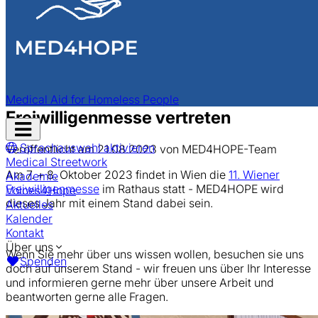
MED4HOPE
Aktuelles
zur Übersicht
MED4HOPE ist bei der Wiener
Medical Aid for Homeless People
Freiwilligenmesse vertreten
Navigation
öffnen
Sprachauswahl aktivieren
Veröffentlicht am 21.08.2023 von MED4HOPE-Team
Medical Streetwork
Am 7. + 8. Oktober 2023 findet in Wien die
11. Wiener
Akademie
Freiwilligenmesse
im Rathaus statt - MED4HOPE wird
Voices4Hope
dieses Jahr mit einem Stand dabei sein.
Aktuelles
Kalender
Kontakt
Über uns
Wenn Sie mehr über uns wissen wollen, besuchen sie uns
Spenden
doch auf unserem Stand - wir freuen uns über Ihr Interesse
und informieren gerne mehr über unsere Arbeit und
beantworten gerne alle Fragen.