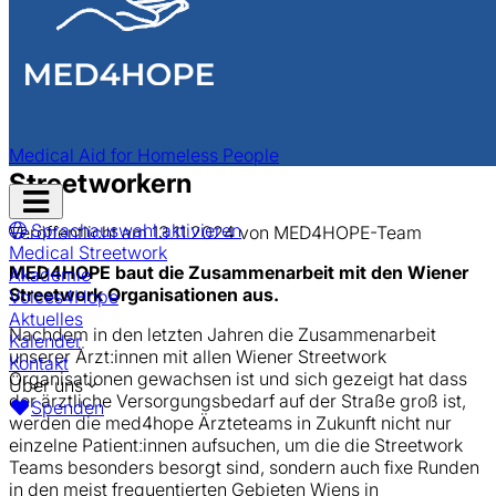
MED4HOPE
Aktuelles
zur Übersicht
Straßenmedizinische Runden mit
Medical Aid for Homeless People
Streetworkern
Navigation
öffnen
Sprachauswahl aktivieren
Veröffentlicht am 13.11.2024 von MED4HOPE-Team
Medical Streetwork
MED4HOPE baut die Zusammenarbeit mit den Wiener
Akademie
Streetwork Organisationen aus.
Voices4Hope
Aktuelles
Nachdem in den letzten Jahren die Zusammenarbeit
Kalender
unserer Ärzt:innen mit allen Wiener Streetwork
Kontakt
Organisationen gewachsen ist und sich gezeigt hat dass
Über uns
der ärztliche Versorgungsbedarf auf der Straße groß ist,
Spenden
werden die med4hope Ärzteteams in Zukunft nicht nur
einzelne Patient:innen aufsuchen, um die die Streetwork
Teams besonders besorgt sind, sondern auch fixe Runden
in den meist frequentierten Gebieten Wiens in