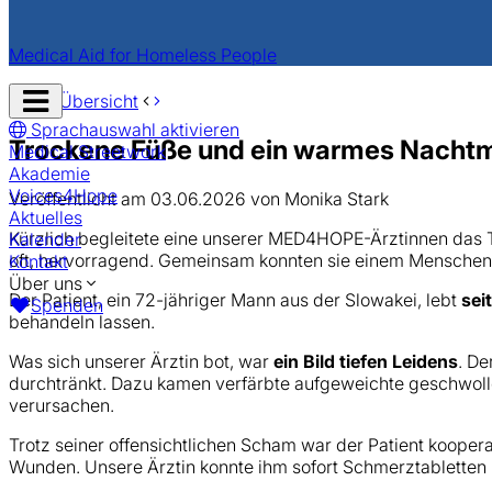
Aktuelles
Medical Aid for Homeless People
Navigation
zur Übersicht
öffnen
Sprachauswahl aktivieren
Trockene Füße und ein warmes Nachtm
Medical Streetwork
Akademie
Voices4Hope
Veröffentlicht am 03.06.2026 von Monika Stark
Aktuelles
Kürzlich begleitete eine unserer MED4HOPE-Ärztinnen das
Kalender
oft, hervorragend. Gemeinsam konnten sie einem Menschen 
Kontakt
Über uns
Der Patient, ein 72-jähriger Mann aus der Slowakei, lebt
sei
Spenden
behandeln lassen.
Was sich unserer Ärztin bot, war
ein Bild tiefen Leidens
. De
durchtränkt. Dazu kamen verfärbte aufgeweichte geschwol
verursachen.
Trotz seiner offensichtlichen Scham war der Patient koopera
Wunden. Unsere Ärztin konnte ihm sofort Schmerztabletten 