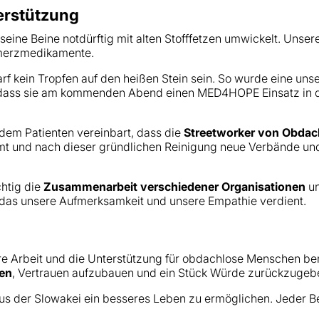
terstützung
ine Beine notdürftig mit alten Stofffetzen umwickelt. Unsere
hmerzmedikamente.
darf kein Tropfen auf den heißen Stein sein. So wurde eine un
, dass sie am kommenden Abend einen MED4HOPE Einsatz in d
dem Patienten vereinbart, dass die
Streetworker von Obdac
t und nach dieser gründlichen Reinigung neue Verbände und 
chtig die
Zusammenarbeit verschiedener Organisationen
un
kt, das unsere Aufmerksamkeit und unsere Empathie verdient.
e Arbeit und die Unterstützung für obdachlose Menschen ben
gen
, Vertrauen aufzubauen und ein Stück Würde zurückzugeb
s der Slowakei ein besseres Leben zu ermöglichen. Jeder Bei